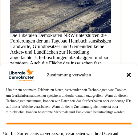
Die Liberalen Demokraten NRW unterstützen die
Forderungen der am Tagebau Hambach sansässigen
Landwirte, Grundbesitzer und Gemeinden keine
Acker- und Landflächen zur Herstellung
abgeflachter Uferböschungen abzubaggern und zu
zerstören. Auch die Fläche des inzwischen fast
völlig zerstörten Ortes Alt-Manheim kann für…
Dr. Michael Kaiser
2. Juli 2020
Zustimmung verwalten
Um dir ein optimales Erlebnis zu bieten, verwenden wir Technologien wie Cookies,
um Geräteinformationen zu speichern und/oder darauf zuzugreifen. Wenn du diesen
Technologien zustimmst, können wir Daten wie das Surfverhalten oder eindeutige IDs
auf dieser Website verarbeiten. Wenn du deine Zustimmung nicht erteilst oder
zurückziehst, können bestimmte Merkmale und Funktionen beeinträchtigt werden.
Akzeptieren
Um Ihr Surferlebnis zu verbessern, verarbeiten wir Ihre Daten auf