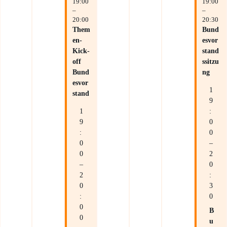
19:00
19:00
e
–
–
r
20:00
20:30
Z
Them
Bund
o
en-
esvor
o
Kick-
stand
m
off
ssitzu
Bund
ng
esvor
1
stand
9
1
:
9
0
:
0
0
–
0
2
–
0
2
:
0
3
:
0
0
B
0
u