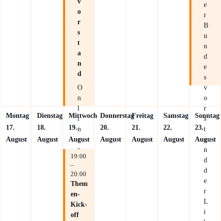
v
e
o
r
r
B
s
u
t
n
a
d
n
e
d
s
O
v
n
o
l
r
Montag
Dienstag
Mittwoch
Donnerstag
Freitag
Samstag
Sonntag
i
s
17.
18.
19.
20.
21.
22.
23.
n
t
e
a
August
August
August
August
August
August
August
p
n
19:00
e
d
–
r
d
20:00
Z
e
Them
o
r
en-
o
L
Kick-
m
i
off