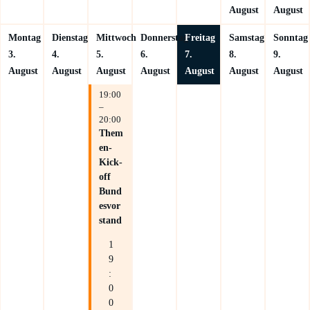
August
August
Montag
Dienstag
Mittwoch
Donnerstag
Freitag
Samstag
Sonntag
3.
4.
5.
6.
7.
8.
9.
August
August
August
August
August
August
August
19:00
–
20:00
Them
en-
Kick-
off
Bund
esvor
stand
1
9
:
0
0