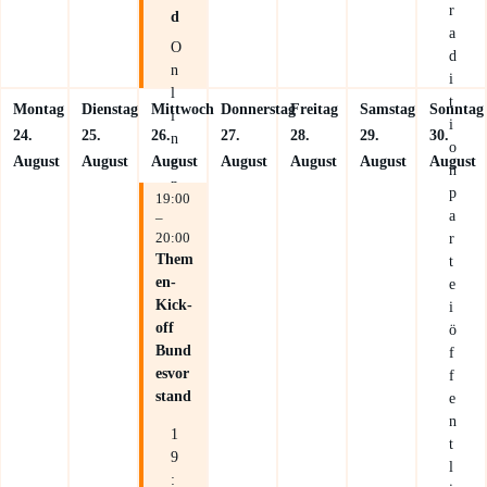
r
d
a
O
d
n
i
l
t
Montag
Dienstag
Mittwoch
Donnerstag
Freitag
Samstag
Sonntag
i
i
24.
25.
26.
27.
28.
29.
30.
n
o
e
August
August
August
August
August
August
August
n
p
p
19:00
e
a
–
r
20:00
r
Z
Them
t
o
en-
e
o
Kick-
i
m
off
ö
Bund
f
esvor
f
stand
e
n
1
t
9
l
: