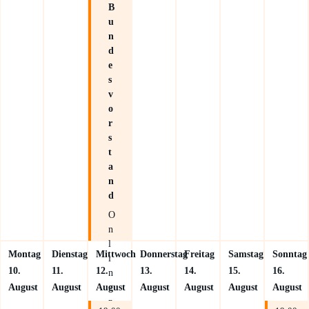
B
u
n
d
e
s
v
o
r
s
t
a
n
d
O
n
l
Montag
Dienstag
Mittwoch
Donnerstag
Freitag
Samstag
Sonntag
i
10.
11.
12.
13.
14.
15.
16.
n
e
August
August
August
August
August
August
August
p