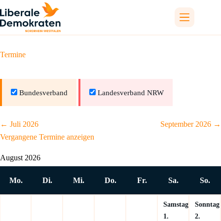
Zum
Inhalt
springen
Termine
Bundesverband
Landesverband NRW
←
Juli 2026
September 2026
→
Auswahl
Vergangene Termine anzeigen
des
Monats
August 2026
Mo.
Di.
Mi.
Do.
Fr.
Sa.
So.
Samstag
Sonntag
1.
2.