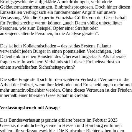
Erfolgsgeschichte: aufgeklärte Amokdrohungen, verhinderte
Geldautomatensprengungen, Einbruchsprognosen. Doch hinter diesen
Einzelfällen verbirgt sich ein fundamentaler Angriff auf unsere
Verfassung. Wie die Expertin Franziska Görlitz von der Gesellschaft
für Freiheitsrechte warnt, können „auch Daten völlig unbeteiligter
Personen, wie zum Beispiel Opfer einer Straftat oder
anzeigeerstattende Personen, in die Analyse geraten“.
Das ist kein Kollateralschaden – das ist das System. Palantir
verwandelt jeden Bürger in einen potenziellen Verdächtigen, jede
Datenbank in einen Baustein des Überwachungsstaats. Als Liberale
fragen wir: In welchem Verhältnis steht dieser Freiheitsverlust zu
einem zweifelhaften Sicherheitsgewinn?
Die selbe Frage stellt sich für den weiteren Verlust an Vertrauen in die
Arbeit der Polizei, wenn ihre Methoden und Entscheidungen mehr und
mehr unnachvollziehbar werden. Ohne dieses Vertrauen ist der Frieden
innerhalb einer liberalen Gesellschaft in Gefahr.
Verfassungsbruch mit Ansage
Das Bundesverfassungsgericht erklärte bereits im Februar 2023
Gesetze, die ähnliche Systeme in Hessen und Hamburg einführen
sollten, für verfassungswidrig. Die Karlsruher Richter sahen in den