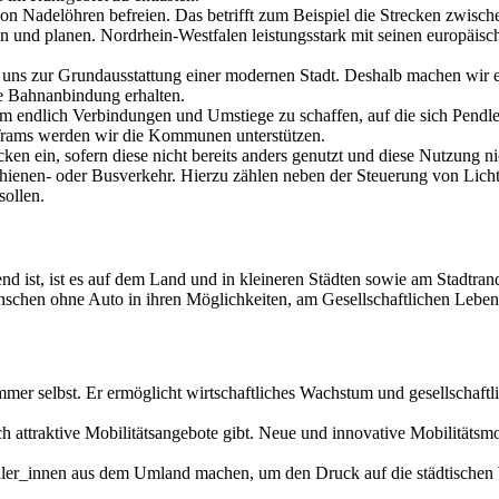
on Nadelöhren befreien. Das betrifft zum Beispiel die Strecken zwi
nd planen. Nordrhein-Westfalen leistungsstark mit seinen europäische
ns zur Grundausstattung einer modernen Stadt. Deshalb machen wir es 
e Bahnanbindung erhalten.
m endlich Verbindungen und Umstiege zu schaffen, auf die sich Pendl
 Trams werden wir die Kommunen unterstützen.
ecken ein, sofern diese nicht bereits anders genutzt und diese Nutzung
ienen- oder Busverkehr. Hierzu zählen neben der Steuerung von Licht
sollen.
 ist, ist es auf dem Land und in kleineren Städten sowie am Stadtrand
schen ohne Auto in ihren Möglichkeiten, am Gesellschaftlichen Leben 
immer selbst. Er ermöglicht wirtschaftliches Wachstum und gesellschaftl
 attraktive Mobilitätsangebote gibt. Neue und innovative Mobilitätsmod
ler_innen aus dem Umland machen, um den Druck auf die städtischen 