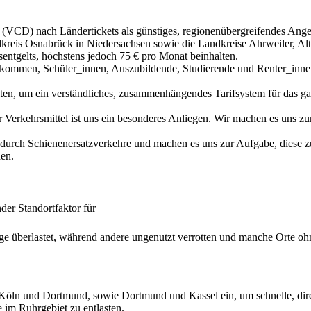
s (VCD) nach Ländertickets als günstiges, regionenübergreifendes A
andkreis Osnabrück in Niedersachsen sowie die Landkreise Ahrweiler, 
entgelts, höchstens jedoch 75 € pro Monat beinhalten.
ommen, Schüler_innen, Auszubildende, Studierende und Renter_innen bez
n, um ein verständliches, zusammenhängendes Tarifsystem für das gan
r Verkehrsmittel ist uns ein besonderes Anliegen. Wir machen es uns zur
urch Schienenersatzverkehre und machen es uns zur Aufgabe, diese zu 
en.
er Standortfaktor für
 überlastet, während andere ungenutzt verrotten und manche Orte ohne
n Köln und Dortmund, sowie Dortmund und Kassel ein, um schnelle, di
im Ruhrgebiet zu entlasten.