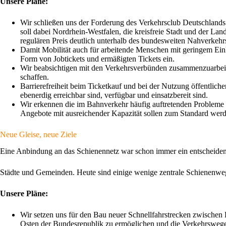
Unsere Pläne:
Wir schließen uns der Forderung des Verkehrsclub Deutschland
soll dabei Nordrhein-Westfalen, die kreisfreie Stadt und der L
regulären Preis deutlich unterhalb des bundesweiten Nahverkehrs
Damit Mobilität auch für arbeitende Menschen mit geringem Eink
Form von Jobtickets und ermäßigten Tickets ein.
Wir beabsichtigen mit den Verkehrsverbünden zusammenzuarbeite
schaffen.
Barrierefreiheit beim Ticketkauf und bei der Nutzung öffentliche
ebenerdig erreichbar sind, verfügbar und einsatzbereit sind.
Wir erkennen die im Bahnverkehr häufig auftretenden Probleme d
Angebote mit ausreichender Kapazität sollen zum Standard werd
Neue Gleise, neue Ziele
Eine Anbindung an das Schienennetz war schon immer ein entscheidend
Städte und Gemeinden. Heute sind einige wenige zentrale Schienenwege
Unsere Pläne:
Wir setzen uns für den Bau neuer Schnellfahrstrecken zwische
Osten der Bundesrepublik zu ermöglichen und die Verkehrswege 