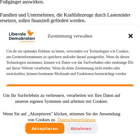
Fußgänger auswirken.
Familien und Unternehmen, die Kraftfahrzeuge durch Lastenräder
ersetzen, sollen finanziell gefördert werden.
Zustimmung verwalten
Um dir ein optimales Erlebnis zu bieten, verwenden wir Technologien wie Cookies,
um Geräteinformationen zu speichern und/oder darauf zuzugreifen. Wenn du diesen
Technologien zustimmst, können wir Daten wie das Surfverhalten oder eindeutige IDs
auf dieser Website verarbeiten. Wenn du deine Zustimmung nicht erteilst oder
zurückziehst, können bestimmte Merkmale und Funktionen beeinträchtigt werden.
Akzeptieren
Um Ihr Surferlebnis zu verbessern, verarbeiten wir Ihre Daten auf
unseren eigenen Systemen und arbeiten mit Cookies.
Ablehnen
Wenn Sie auf „Akzeptieren“ klicken, stimmen Sie der Anwendung
Einstellungen ansehen
Deutsch
English
von Cookies zu.
Datenschutzerklärung
Impressum
Datenschutz
Satzung
Akzeptieren
Ablehnen
Cookie-Richtlinie (EU)
Cookie-Richtlinie
Datenschutz
Impressum
2026 - Liberale Demokraten - Die Sozialliberalen