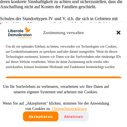
deren konkrete Sinnhaftigkeit zu achten und sicherzustellen, dass die
Anschaffung nicht auf Kosten der Familien geschieht.
Schulen der Standorttypen IV und V, d.h. die sich in Gebieten mit
stark erhöhtem Migrantenanteil oder sozial schwachen Gebieten
befinden, sollen eine gesonderte Unterstützung erfahren, um eine
Zustimmung verwalten
bessere Förderung und Integration ihrer Schüler zu ermöglichen.
Um dir ein optimales Erlebnis zu bieten, verwenden wir Technologien wie Cookies,
um Geräteinformationen zu speichern und/oder darauf zuzugreifen. Wenn du diesen
Technologien zustimmst, können wir Daten wie das Surfverhalten oder eindeutige IDs
auf dieser Website verarbeiten. Wenn du deine Zustimmung nicht erteilst oder
zurückziehst, können bestimmte Merkmale und Funktionen beeinträchtigt werden.
Akzeptieren
Um Ihr Surferlebnis zu verbessern, verarbeiten wir Ihre Daten auf
unseren eigenen Systemen und arbeiten mit Cookies.
Ablehnen
Wenn Sie auf „Akzeptieren“ klicken, stimmen Sie der Anwendung
Einstellungen ansehen
Deutsch
English
von Cookies zu.
Datenschutzerklärung
Impressum
Datenschutz
Satzung
Akzeptieren
Ablehnen
Cookie-Richtlinie (EU)
Cookie-Richtlinie
Datenschutz
Impressum
2026 - Liberale Demokraten - Die Sozialliberalen