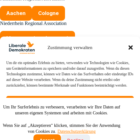
Aachen
Cologne
Niederrhein Regional Association
Mettmann (coming soon)
Zustimmung verwalten
Wuppertal (coming soon)
Um dir ein optimales Erlebnis zu bieten, verwenden wir Technologien wie Cookies,
um Geräteinformationen zu speichern und/oder darauf zuzugreifen. Wenn du diesen
Technologien zustimmst, können wir Daten wie das Surfverhalten oder eindeutige IDs
auf dieser Website verarbeiten. Wenn du deine Zustimmung nicht erteilst oder
zurückziehst, können bestimmte Merkmale und Funktionen beeinträchtigt werden.
Akzeptieren
Um Ihr Surferlebnis zu verbessern, verarbeiten wir Ihre Daten auf
unseren eigenen Systemen und arbeiten mit Cookies.
Ablehnen
Wenn Sie auf „Akzeptieren“ klicken, stimmen Sie der Anwendung
Einstellungen ansehen
Deutsch
English
von Cookies zu.
Datenschutzerklärung
Imprint
Privacy Policy
Statutes
Accept
Decline